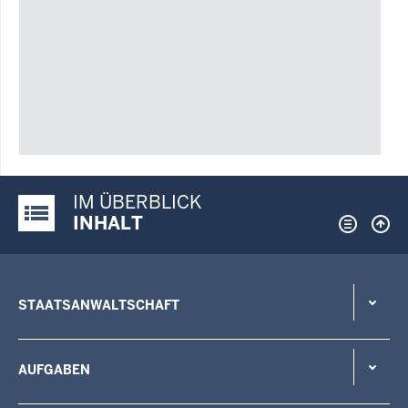
IM ÜBERBLICK
Justiz-Portal im Überblick:
INHALT
STAATSANWALTSCHAFT
AUFGABEN