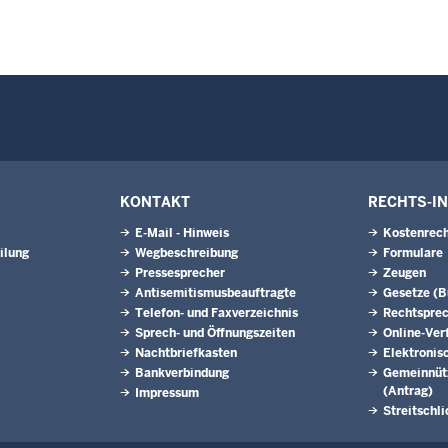
KONTAKT
RECHTS-I
E-Mail - Hinweis
Kostenrech
ilung
Wegbeschreibung
Formulare
Pressesprecher
Zeugen
Antisemitismusbeauftragte
Gesetze (
Telefon- und Faxverzeichnis
Rechtspre
Sprech- und Öffnungszeiten
Online-Ver
Nachtbriefkasten
Elektronis
Bankverbindung
Gemeinnütz
(Antrag)
Impressum
Streitschl