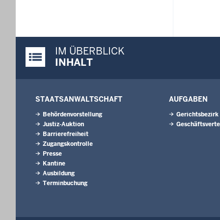
IM ÜBERBLICK
Justiz-Portal im Überblick:
INHALT
STAATSANWALTSCHAFT
AUFGABEN
Behördenvorstellung
Gerichtsbezirk
Justiz-Auktion
Geschäftsverte
Barrierefreiheit
Zugangskontrolle
Presse
Kantine
Ausbildung
Terminbuchung