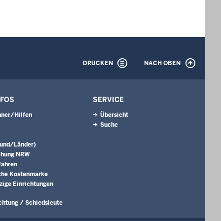
DRUCKEN
NACH OBEN
NFOS
SERVICE
ner/Hilfen
Übersicht
Suche
Bund/Länder)
chung NRW
fahren
che Kostenmarke
ige Einrichtungen
ichtung / Schiedsleute