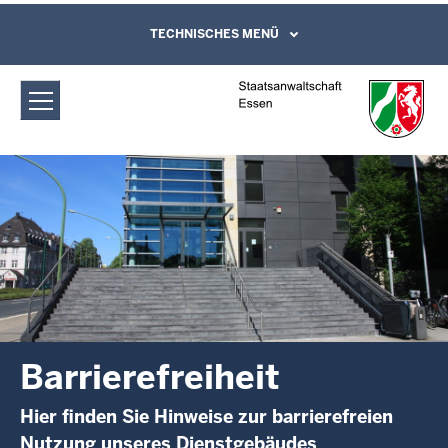
Direkt zum Inhalt
Staatsanwaltschaft Essen:
TECHNISCHES MENÜ
Leichte Sprache, Gebärdensprachenvideo
und Kontaktformular
Barrierefreiheit
Barrierefreiheit
Hier finden Sie Hinweise zur barrierefreien
Nutzung unseres Dienstgebäudes