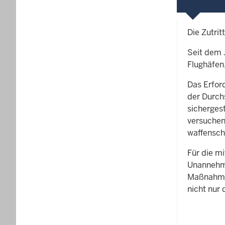
Die Zutrit
Seit dem 
Flughäfen
Das Erfor
der Durch
sicherges
versuchen
waffensch
Für die m
Unannehml
Maßnahmen
nicht nur 