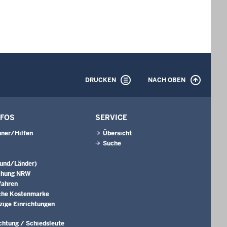
DRUCKEN
NACH OBEN
NFOS
SERVICE
ner/Hilfen
Übersicht
Suche
Bund/Länder)
chung NRW
fahren
che Kostenmarke
ige Einrichtungen
ichtung / Schiedsleute