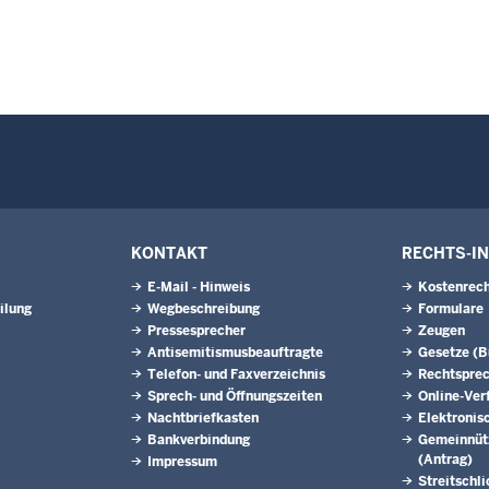
KONTAKT
RECHTS-I
E-Mail - Hinweis
Kostenrech
ilung
Wegbeschreibung
Formulare
Pressesprecher
Zeugen
Antisemitismusbeauftragte
Gesetze (
Telefon- und Faxverzeichnis
Rechtspre
Sprech- und Öffnungszeiten
Online-Ver
Nachtbriefkasten
Elektronis
Bankverbindung
Gemeinnütz
(Antrag)
Impressum
Streitschl