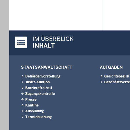
IM ÜBERBLICK
Justiz-Portal im Überblick:
INHALT
STAATSANWALTSCHAFT
AUFGABEN
Behördenvorstellung
Gerichtsbezirk
Justiz-Auktion
Geschäftsverte
Barrierefreiheit
Zugangskontrolle
Presse
Kantine
Ausbildung
Terminbuchung