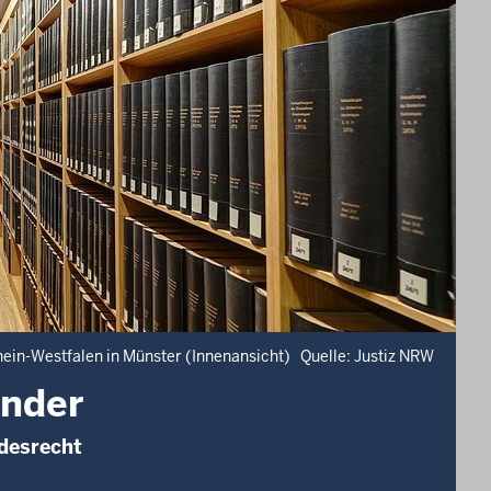
hein-Westfalen in Münster (Innenansicht) Quelle: Justiz NRW
änder
desrecht