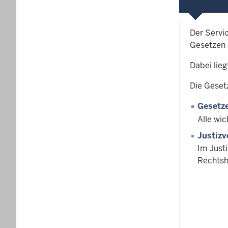
Der Servi
Gesetzen 
Dabei lie
Die Geset
Gesetze
Alle wic
Justizv
Im Just
Rechtsh