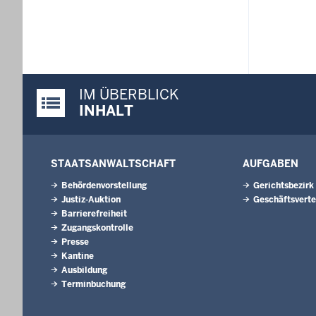
IM ÜBERBLICK
Justiz-Portal im Überblick:
INHALT
STAATSANWALTSCHAFT
AUFGABEN
Behördenvorstellung
Gerichtsbezirk
Justiz-Auktion
Geschäftsverte
Barrierefreiheit
Zugangskontrolle
Presse
Kantine
Ausbildung
Terminbuchung