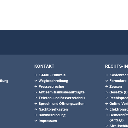
KONTAKT
RECHTS-I
E-Mail - Hinweis
Kostenrech
ilung
Wegbeschreibung
Formulare
Pressesprecher
Zeugen
Antisemitismusbeauftragte
Gesetze (
Telefon- und Faxverzeichnis
Rechtspre
Sprech- und Öffnungszeiten
Online-Ver
Nachtbriefkasten
Elektronis
Bankverbindung
Gemeinnütz
(Antrag)
Impressum
Streitschl