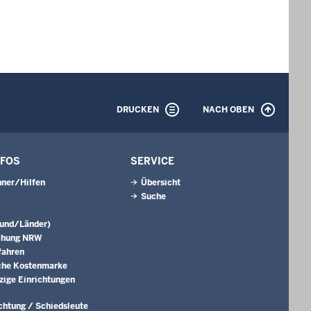
DRUCKEN
NACH OBEN
NFOS
SERVICE
ner/Hilfen
Übersicht
Suche
Bund/Länder)
chung NRW
fahren
che Kostenmarke
ige Einrichtungen
ichtung / Schiedsleute